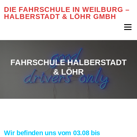
Zum
DIE FAHRSCHULE IN WEILBURG –
Inhalt
HALBERSTADT & LÖHR GMBH
springen
Menü
FAHRSCHULE HALBERSTADT
& LÖHR
Wir befinden uns vom 03.08 bis